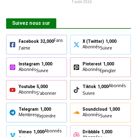
7 août 2026
Suivez nous sur
Fans
Facebook
32,000
X (Twitter)
1,000
Abonnés
J'aime
Suivre
Instagram
1,000
Pinterest
1,000
Abonnés
Abonnés
Suivre
Epingler
Abonnés
Youtube
5,000
Tiktok
1,000
Abonnés
S'abonner
Suivre
Telegram
1,000
Soundcloud
1,000
Membres
Abonnés
Rejoindre
Suivre
Abonnés
Vimeo
1,000
Dribbble
1,000