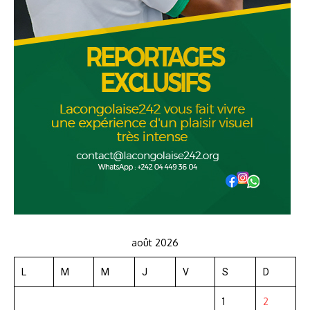
août 2026
L
M
M
J
V
S
D
1
2