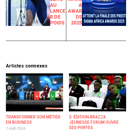
AU
A
LANCE
AWAR
R DE
DS
POIDS
2025
Articles connexes
TRANSFORMER SON MÉTIER
2ᵉ ÉDITION BRAZZA
EN BUSINESS
JEUNESSE FORUM OUVRE
SES PORTES
7 août 2026