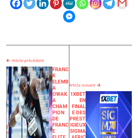
Article précédent
FRANC
K
ELEMB
Article suivant
A
OWAK
1XBET
A
EN
CHAM
FINAL
PION
E DES
DE
PREST
FRANC
IGIEUX
E
SIGMA
ELITE
AFRIC