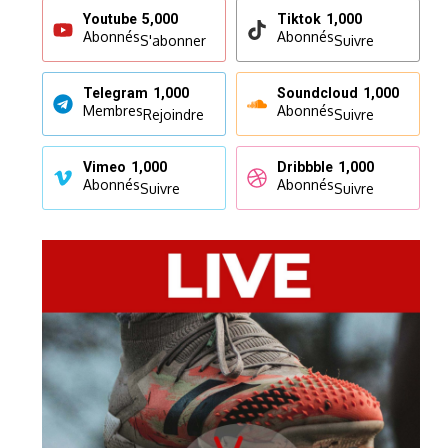
Youtube
5,000
Tiktok
1,000
Abonnés
Abonnés
S'abonner
Suivre
Telegram
1,000
Soundcloud
1,000
Membres
Abonnés
Rejoindre
Suivre
Vimeo
1,000
Dribbble
1,000
Abonnés
Abonnés
Suivre
Suivre