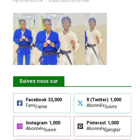
Par
VITIA KOUTIA
4 août 2025
16 h 07 min
Suivez nous sur
Facebook
32,000
X (Twitter)
1,000
Fans
Abonnés
J'aime
Suivre
Instagram
1,000
Pinterest
1,000
Abonnés
Abonnés
Suivre
Epingler