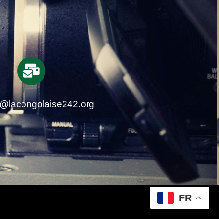
t@lacongolaise242.org
FR