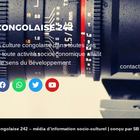
a culture congolaise dans toutes ses
e toute activité socioéconomique allant
le sens du développement
contac
ongolaise 242 – média d’information socio-culturel
|
conçu par SB