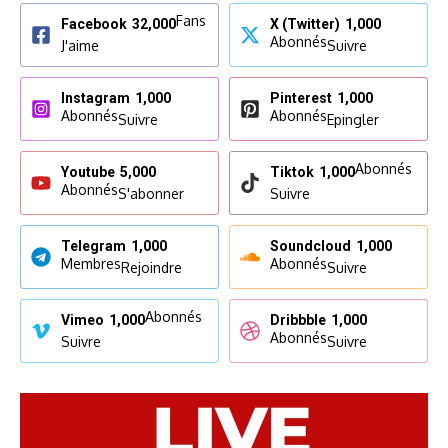
Fans
Facebook
32,000
X (Twitter)
1,000
Abonnés
J'aime
Suivre
Instagram
1,000
Pinterest
1,000
Abonnés
Abonnés
Suivre
Epingler
Abonnés
Youtube
5,000
Tiktok
1,000
Abonnés
S'abonner
Suivre
Telegram
1,000
Soundcloud
1,000
Membres
Abonnés
Rejoindre
Suivre
Abonnés
Vimeo
1,000
Dribbble
1,000
Abonnés
Suivre
Suivre