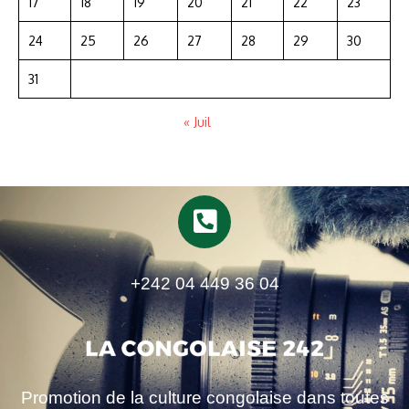
17
18
19
20
21
22
23
24
25
26
27
28
29
30
31
« Juil
+242 04 449 36 04
Promotion de la culture congolaise dans toutes