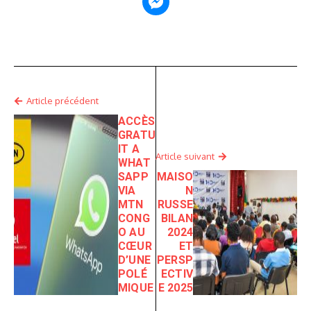
Article précédent
ACCÈS
GRATU
IT A
Article suivant
WHAT
SAPP
MAISO
VIA
N
MTN
RUSSE
CONG
BILAN
O AU
2024
CŒUR
ET
D’UNE
PERSP
POLÉ
ECTIV
MIQUE
E 2025