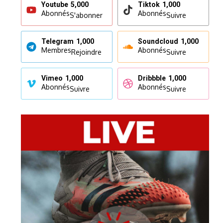
Youtube
5,000
Tiktok
1,000
Abonnés
Abonnés
S'abonner
Suivre
Telegram
1,000
Soundcloud
1,000
Membres
Abonnés
Rejoindre
Suivre
Vimeo
1,000
Dribbble
1,000
Abonnés
Abonnés
Suivre
Suivre