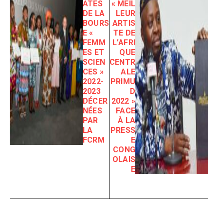
ATES
« MEIL
DE LA
LEUR
BOURS
ARTIS
E «
TE DE
FEMM
L’AFRI
ES ET
QUE
SCIEN
CENTR
CES »
ALE
2022-
PRIMU
2023
D
DÉCER
2022 »
NÉES
FACE
PAR
À LA
LA
PRESS
FCRM
E
CONG
OLAIS
E