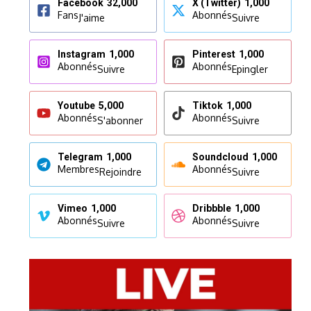
Facebook
32,000
X (Twitter)
1,000
Fans
Abonnés
J'aime
Suivre
Instagram
1,000
Pinterest
1,000
Abonnés
Abonnés
Suivre
Epingler
Youtube
5,000
Tiktok
1,000
Abonnés
Abonnés
S'abonner
Suivre
Telegram
1,000
Soundcloud
1,000
Membres
Abonnés
Rejoindre
Suivre
Vimeo
1,000
Dribbble
1,000
Abonnés
Abonnés
Suivre
Suivre