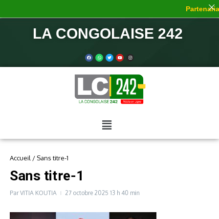
Partenariat
LA CONGOLAISE 242
Accueil
/
Sans titre-1
Sans titre-1
Par
VITIA KOUTIA
27 octobre 2025
13 h 40 min