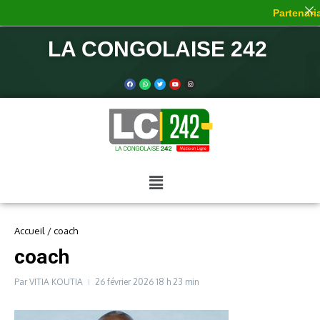
Partenaria
LA CONGOLAISE 242
Accueil
/
coach
coach
Par
VITIA KOUTIA
26 février 2026
18 h 23 min