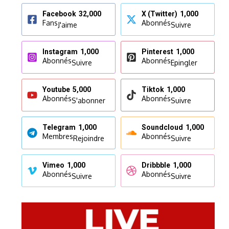
Facebook
32,000
X (Twitter)
1,000
Fans
Abonnés
J'aime
Suivre
Instagram
1,000
Pinterest
1,000
Abonnés
Abonnés
Suivre
Epingler
Youtube
5,000
Tiktok
1,000
Abonnés
Abonnés
S'abonner
Suivre
Telegram
1,000
Soundcloud
1,000
Membres
Abonnés
Rejoindre
Suivre
Vimeo
1,000
Dribbble
1,000
Abonnés
Abonnés
Suivre
Suivre