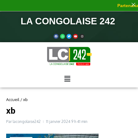
Partenariat
LA CONGOLAISE 242
Accueil
/
xb
xb
Par
lacongolaise242
11 janvier 2024
9 h 41 min