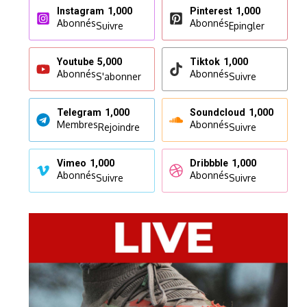
Instagram
1,000
Pinterest
1,000
Abonnés
Abonnés
Suivre
Epingler
Youtube
5,000
Tiktok
1,000
Abonnés
Abonnés
S'abonner
Suivre
Telegram
1,000
Soundcloud
1,000
Membres
Abonnés
Rejoindre
Suivre
Vimeo
1,000
Dribbble
1,000
Abonnés
Abonnés
Suivre
Suivre