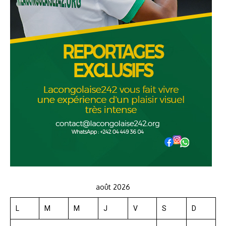
août 2026
L
M
M
J
V
S
D