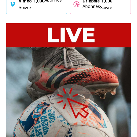
Vimeo
1,000
Dribbble
1,000
Abonnés
Suivre
Suivre