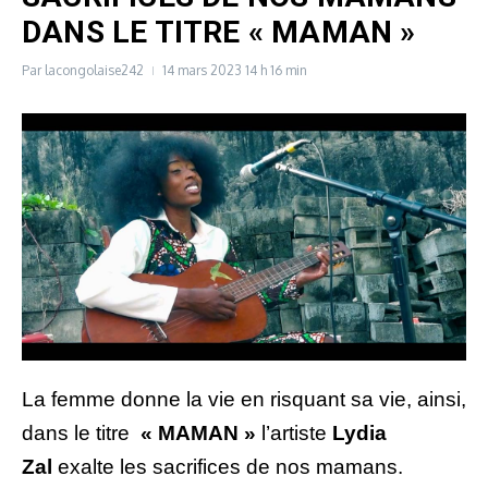
DANS LE TITRE « MAMAN »
Par
lacongolaise242
14 mars 2023
14 h 16 min
La femme donne la vie en risquant sa vie, ainsi,
dans le titre
« MAMAN »
l’artiste
Lydia
Zal
exalte les sacrifices de nos mamans.