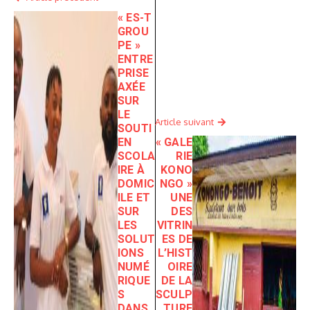
« ES-T
GROU
PE »
ENTRE
PRISE
AXÉE
SUR
LE
Article suivant
SOUTI
EN
« GALE
SCOLA
RIE
IRE À
KONO
DOMIC
NGO »
ILE ET
UNE
SUR
DES
LES
VITRIN
SOLUT
ES DE
IONS
L’HIST
NUMÉ
OIRE
RIQUE
DE LA
S
SCULP
DANS
TURE