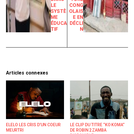
LE
CONG
SYSTÈ
OLAIS
ME
E EN
ÉDUCA
DÉCLI
TIF
N
Articles connexes
ELELO LES CRIS D’UN COEUR
LE CLIP DU TITRE “KO KOMA”
MEURTRI
DE ROBIN 2 ZAMBA