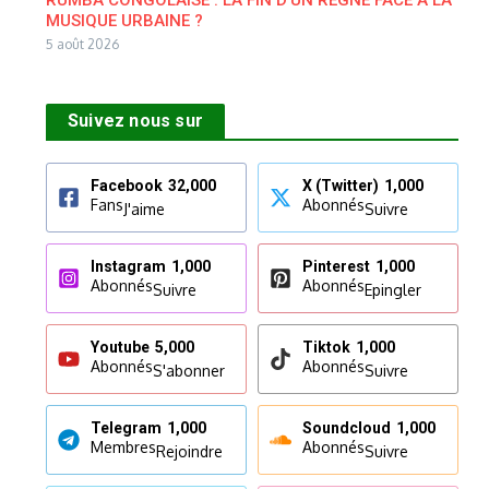
MUSIQUE URBAINE ?
5 août 2026
Suivez nous sur
Facebook
32,000
X (Twitter)
1,000
Fans
Abonnés
J'aime
Suivre
Instagram
1,000
Pinterest
1,000
Abonnés
Abonnés
Suivre
Epingler
Youtube
5,000
Tiktok
1,000
Abonnés
Abonnés
S'abonner
Suivre
Telegram
1,000
Soundcloud
1,000
Membres
Abonnés
Rejoindre
Suivre