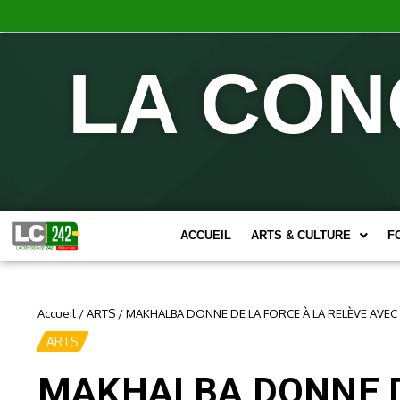
LA CON
ACCUEIL
ARTS & CULTURE
F
Accueil
/
ARTS
/
MAKHALBA DONNE DE LA FORCE À LA RELÈVE AVEC
ARTS
MAKHALBA DONNE DE