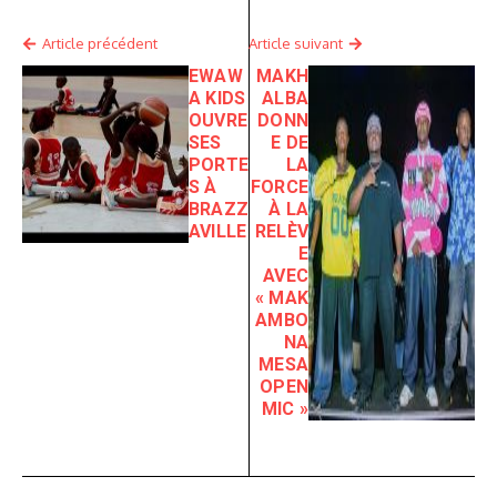
Article précédent
Article suivant
EWAW
MAKH
A KIDS
ALBA
OUVRE
DONN
SES
E DE
PORTE
LA
S À
FORCE
BRAZZ
À LA
AVILLE
RELÈV
E
AVEC
« MAK
AMBO
NA
MESA
OPEN
MIC »