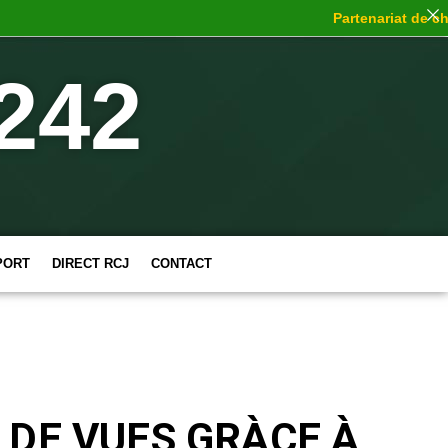
Partenariat de choc
: 
242
PORT
DIRECT RCJ
CONTACT
 DE VUES GRÀCE À