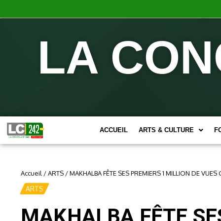
LA CON
ACCUEIL
ARTS & CULTURE
F
Accueil
/
ARTS
/
MAKHALBA FÊTE SES PREMIERS 1 MILLION DE VUES 
ARTS
MAKHALBA FÊTE SES