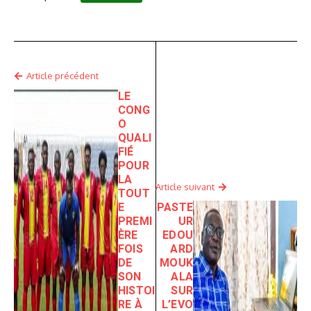
Article précédent
LE
CONG
O
QUALI
FIÉ
POUR
LA
Article suivant
TOUT
E
PASTE
PREMI
UR
ÈRE
EDOU
FOIS
ARD
DE
MOUK
SON
ALA
HISTOI
SUR
RE À
L’EVO