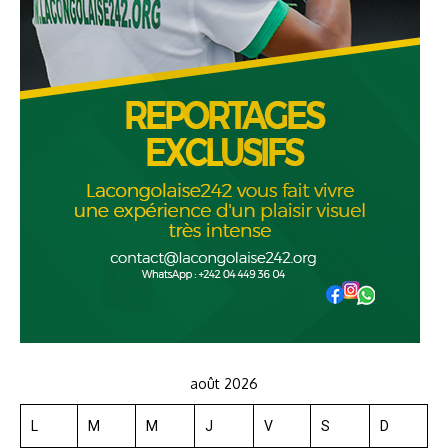
août 2026
L
M
M
J
V
S
D