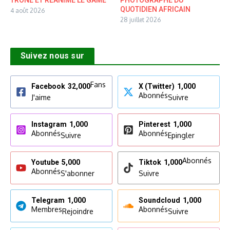
TRÔNE ET RÉANIME LE GAME
PHOTOGRAPHE DU
QUOTIDIEN AFRICAIN
4 août 2026
28 juillet 2026
Suivez nous sur
Fans
Facebook
32,000
X (Twitter)
1,000
Abonnés
J'aime
Suivre
Instagram
1,000
Pinterest
1,000
Abonnés
Abonnés
Suivre
Epingler
Abonnés
Youtube
5,000
Tiktok
1,000
Abonnés
S'abonner
Suivre
Telegram
1,000
Soundcloud
1,000
Membres
Abonnés
Rejoindre
Suivre