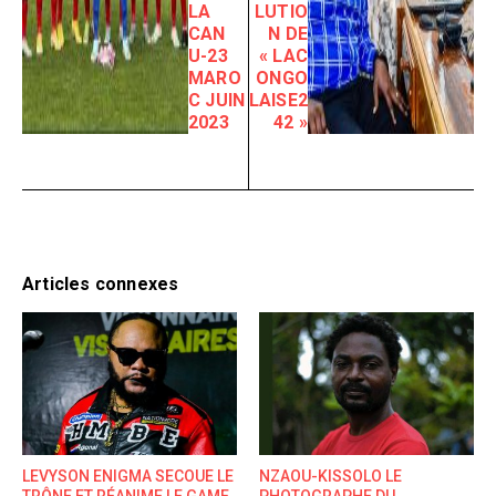
LA
LUTIO
CAN
N DE
U-23
« LAC
MARO
ONGO
C JUIN
LAISE2
2023
42 »
Articles connexes
LEVYSON ENIGMA SECOUE LE
NZAOU-KISSOLO LE