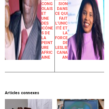
CONG
SION
OLAIS
DANS
ET
CE QUI
UNE
FAIT
DES
L’UNIC
ICÔNE
ITÉ ET
S DE
LA
LA
FORCE
PEINT
DE
URE
LESLIE
AFRIC
CANA
AINE
AN
Articles connexes