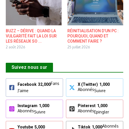
BUZZ – DÉRIVE : QUAND LA
RÉINITIALISATION D’UN PC :
VULGARITÉ FAIT LA LOI SUR
POURQUOI, QUAND ET
LES RÉSEAUX SO ...
COMMENT FAIRE ?
2 août 2026
25 juillet 2026
Suivez nous sur
Fans
Facebook
32,000
X (Twitter)
1,000
Abonnés
J'aime
Suivre
Instagram
1,000
Pinterest
1,000
Abonnés
Abonnés
Suivre
Epingler
Abonnés
Youtube
5,000
Tiktok
1,000