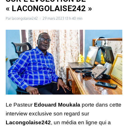
« LACONGOLAISE242 »
Par
lacongolaise242
29 mars 2023
13 h 40 min
Le Pasteur
Edouard Moukala
porte dans cette
interview exclusive son regard sur
Lacongolaise242
, un média en ligne qui a