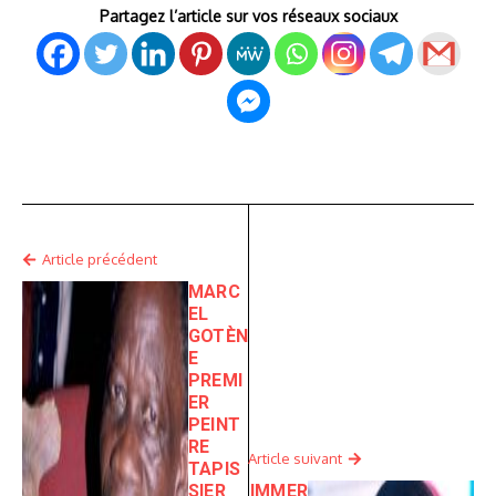
Partagez l’article sur vos réseaux sociaux
Article précédent
MARC
EL
GOTÈN
E
PREMI
ER
PEINT
RE
Article suivant
TAPIS
SIER
IMMER