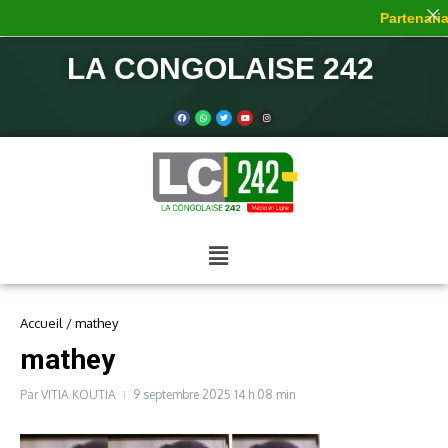
Partenariat
LA CONGOLAISE 242
Accueil
/
mathey
mathey
Par
VITIA KOUTIA
9 septembre 2025
14 h 08 min