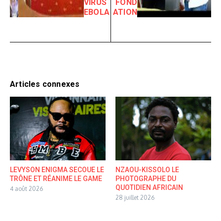
VIRUS
FOND
EBOLA
ATION
Articles connexes
LEVYSON ENIGMA SECOUE LE
NZAOU-KISSOLO LE
TRÔNE ET RÉANIME LE GAME
PHOTOGRAPHE DU
QUOTIDIEN AFRICAIN
4 août 2026
28 juillet 2026