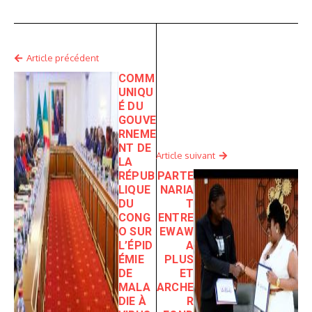
Article précédent
COMM
UNIQU
É DU
GOUVE
RNEME
NT DE
Article suivant
LA
RÉPUB
PARTE
LIQUE
NARIA
DU
T
CONG
ENTRE
O SUR
EWAW
L’ÉPID
A
ÉMIE
PLUS
DE
ET
MALA
ARCHE
DIE À
R