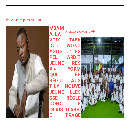
Article précédent
MBAM
Article suivant
A, LA
VOIX
TAEK
DU «
WOND
#GOS
O : LES
PEL
ARBIT
JEUNE
RES
# »
FORM
QUI
ÉS
SÉDUI
AUX
T LA
NOUVE
JEUNE
LLES
SSE
RÈGLE
CONG
S
OLAIS
D’ARBI
E
TRAGE