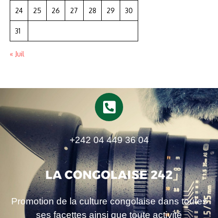
24
25
26
27
28
29
30
31
« Juil
+242 04 449 36 04
Promotion de la culture congolaise dans toutes
ses facettes ainsi que toute activité