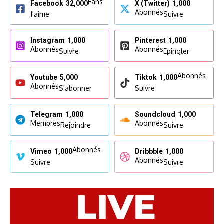
Fans
Facebook
32,000
X (Twitter)
1,000
Abonnés
J'aime
Suivre
Instagram
1,000
Pinterest
1,000
Abonnés
Abonnés
Suivre
Epingler
Abonnés
Youtube
5,000
Tiktok
1,000
Abonnés
S'abonner
Suivre
Telegram
1,000
Soundcloud
1,000
Membres
Abonnés
Rejoindre
Suivre
Abonnés
Vimeo
1,000
Dribbble
1,000
Abonnés
Suivre
Suivre