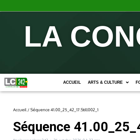
LA CON
ACCUEIL
ARTS & CULTURE
F
Accueil
/
Séquence 41.00_25_42_17.Still002_1
Séquence 41.00_25_4