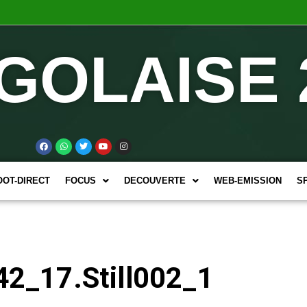
GOLAISE 
OOT-DIRECT
FOCUS
DECOUVERTE
WEB-EMISSION
S
2_17.Still002_1