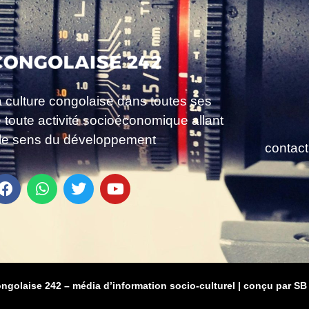
a culture congolaise dans toutes ses
e toute activité socioéconomique allant
le sens du développement
contac
ongolaise 242 – média d’information socio-culturel
|
conçu par SB