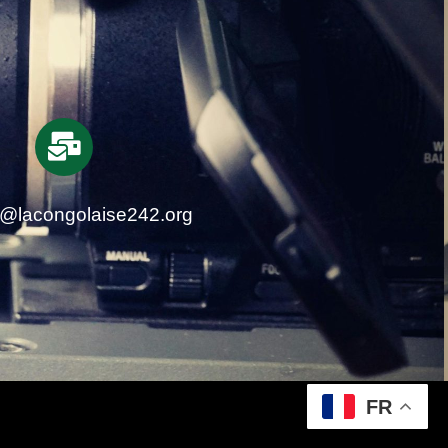
t@lacongolaise242.org
FR