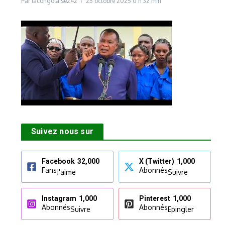
Par
lacongolaise242
25 octobre 2025
0 h 32 min
Suivez nous sur
Facebook
32,000
X (Twitter)
1,000
Fans
Abonnés
J'aime
Suivre
Instagram
1,000
Pinterest
1,000
Abonnés
Abonnés
Suivre
Epingler