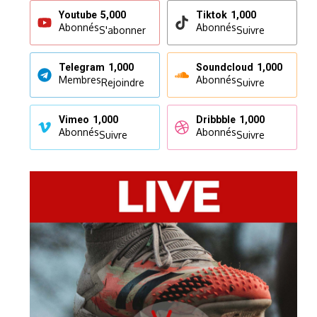
Youtube
5,000
Tiktok
1,000
Abonnés
Abonnés
S'abonner
Suivre
Telegram
1,000
Soundcloud
1,000
Membres
Abonnés
Rejoindre
Suivre
Vimeo
1,000
Dribbble
1,000
Abonnés
Abonnés
Suivre
Suivre