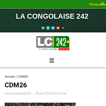
Partenariat
LA CONGOLAISE 242
Accueil
/
CDM26
CDM26
Par
lacongolaise242
28 juin 2026
22 h 15 min