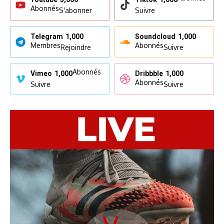
Abonnés
S'abonner
Suivre
Telegram
1,000
Soundcloud
1,000
Membres
Abonnés
Rejoindre
Suivre
Abonnés
Vimeo
1,000
Dribbble
1,000
Abonnés
Suivre
Suivre