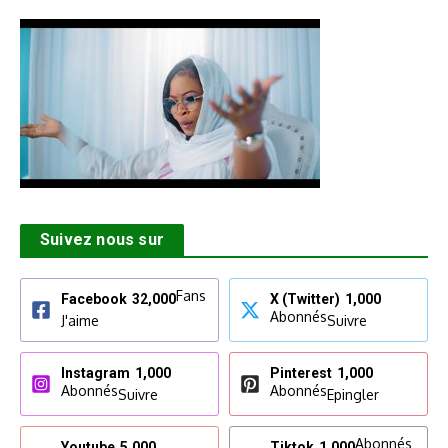
Suivez nous sur
Fans
Facebook
32,000
X (Twitter)
1,000
Abonnés
J'aime
Suivre
Instagram
1,000
Pinterest
1,000
Abonnés
Abonnés
Suivre
Epingler
Abonnés
Youtube
5,000
Tiktok
1,000