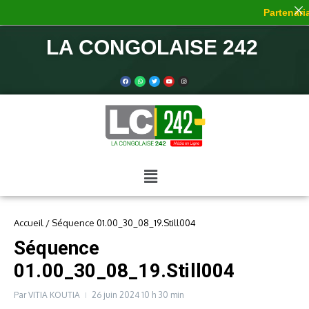
Partenaria
LA CONGOLAISE 242
Accueil
/
Séquence 01.00_30_08_19.Still004
Séquence
01.00_30_08_19.Still004
Par
VITIA KOUTIA
26 juin 2024
10 h 30 min