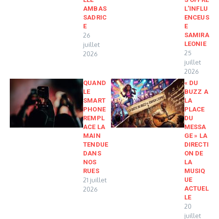
AMBAS
L’INFLU
SADRIC
ENCEUS
E
E
26
SAMIRA
LEONIE
juillet
25
2026
juillet
2026
QUAND
« DU
LE
BUZZ A
SMART
LA
PHONE
PLACE
REMPL
DU
ACE LA
MESSA
MAIN
GE » LA
TENDUE
DIRECTI
DANS
ON DE
NOS
LA
RUES
MUSIQ
21 juillet
UE
ACTUEL
2026
LE
20
juillet