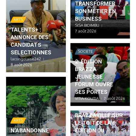
TRANSFORMER
SON MÉTIER EN
BUSINESS
ARTS
SISA BIDIMBU
TALENTS+ :
7 août 2026
ANNONCE DES
CANDIDATS
SOCIETE
SELECTIONNES
lacongolaise242
2ᵉ ÉDITION
8 août 2026
BRAZZA
JEUNESSE
FORUM OUVRE
SES PORTES
VITIA KOUTIA
7 août 2026
SPORT
BRAZZAVILLE SUR
ARTS
LE TOIT DE LA 8ᵉ
N’ABANDONNE
ÉDITION DU