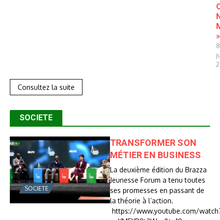
8
j
2
Consultez la suite
SOCIETE
TRANSFORMER SON
MÉTIER EN BUSINESS
La deuxième édition du Brazza
Jeunesse Forum a tenu toutes
SOCIETE
ses promesses en passant de
la théorie à l’action.
https://www.youtube.com/watch