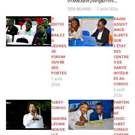
v=XMEXB9t2Wrg&t=19s...
SISA BIDIMBU
7 août 2026
2ᵉ
KAANI
ÉDITIO
ASSIST
N
ANCE
BRAZZ
ALERTE
A
SUR
JEUNES
L’ÉTAT
SE
DES
FORUM
CENTRE
OUVRE
S DE
SES
SANTÉ
PORTES
INTÉGR
7 août
ÉS AU
CONGO
2026
2 août
2026
1xBET-
PARTEN
CONGO
ARIAT
:
DE
SAMIRA
CHOC :
LÉONIE
1xBET
NOUVE
CONGO
LLE
S’OFFRE