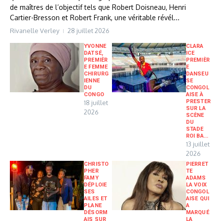
de maîtres de l’objectif tels que Robert Doisneau, Henri
Cartier-Bresson et Robert Frank, une véritable révél...
Rivanelle Verley
28 juillet 2026
YVONNE
CLARA
DATSÉ,
ICE
PREMIÈR
PREMIÈR
E FEMME
E
CHIRURG
DANSEU
IENNE
SE
DU
CONGOL
CONGO
AISE À
PRESTER
18 juillet
SUR LA
2026
SCÈNE
DU
STADE
ROI BA...
13 juillet
2026
CHRISTO
PIERRET
PHER
TE
FAMY
ADAMS
DÉPLOIE
LA VOIX
SES
CONGOL
AILES ET
AISE QUI
PLANE
A
DÉSORM
MARQUÉ
AIS SUR
LA