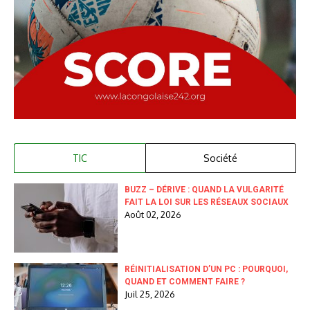
TIC
Société
BUZZ – DÉRIVE : QUAND LA VULGARITÉ
FAIT LA LOI SUR LES RÉSEAUX SOCIAUX
Août 02, 2026
RÉINITIALISATION D’UN PC : POURQUOI,
QUAND ET COMMENT FAIRE ?
Juil 25, 2026