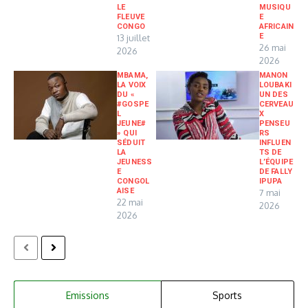
LE
MUSIQU
FLEUVE
E
CONGO
AFRICAIN
E
13 juillet
26 mai
2026
2026
MBAMA,
MANON
LA VOIX
LOUBAKI
DU «
UN DES
#GOSPE
CERVEAU
L
X
JEUNE#
PENSEU
» QUI
RS
SÉDUIT
INFLUEN
LA
TS DE
JEUNESS
L’ÉQUIPE
E
DE FALLY
CONGOL
IPUPA
AISE
7 mai
22 mai
2026
2026
Emissions
Sports