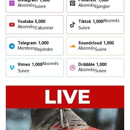
Instagram
1,000
Pinterest
1,000
Abonnés
Abonnés
Suivre
Epingler
Abonnés
Youtube
5,000
Tiktok
1,000
Abonnés
S'abonner
Suivre
Telegram
1,000
Soundcloud
1,000
Membres
Abonnés
Rejoindre
Suivre
Abonnés
Vimeo
1,000
Dribbble
1,000
Abonnés
Suivre
Suivre