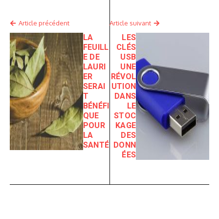
Article précédent
Article suivant
LA
LES
FEUILL
CLÉS
E DE
USB
LAURI
UNE
ER
RÉVOL
SERAI
UTION
T
DANS
BÉNÉFI
LE
QUE
STOC
POUR
KAGE
LA
DES
SANTÉ
DONN
ÉES