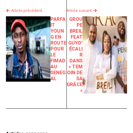
Article précédent
Article suivant
PARFA
GROU
IT
PE
YOUN
BREIL
G EN
FEAT
ROUTE
GUYD’
POUR
ÉCALI
LE
R
FIMAD
DANS
AU
« TEM
SENEG
OIN DE
AL
SA
GRÂCE
»