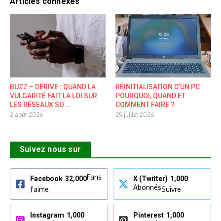
Articles connexes
BUZZ – DÉRIVE : QUAND LA
RÉINITIALISATION D’UN PC :
VULGARITÉ FAIT LA LOI SUR
POURQUOI, QUAND ET
LES RÉSEAUX SO ...
COMMENT FAIRE ?
2 août 2026
25 juillet 2026
Suivez nous sur
Fans
Facebook
32,000
X (Twitter)
1,000
Abonnés
J'aime
Suivre
Instagram
1,000
Pinterest
1,000