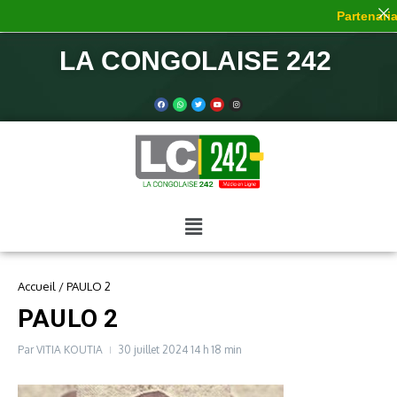
Partenaria
LA CONGOLAISE 242
Accueil
/
PAULO 2
PAULO 2
Par
VITIA KOUTIA
30 juillet 2024
14 h 18 min