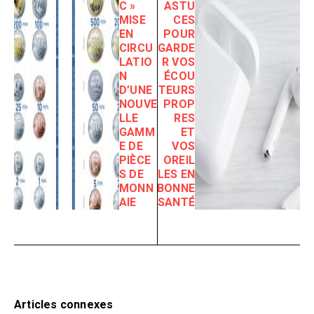
C »
ASTU
MISE
CES
EN
POUR
CIRCU
GARDE
LATIO
R VOS
N
ÉCOU
D’UNE
TEURS
NOUVE
PROP
LLE
RES
GAMM
ET
E DE
VOS
PIÈCE
OREIL
S DE
LES EN
MONN
BONNE
AIE
SANTÉ
Articles connexes