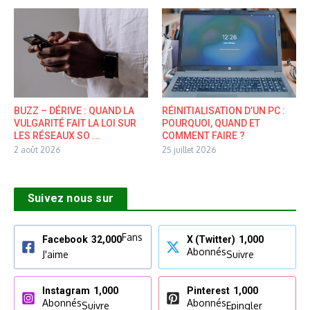
BUZZ – DÉRIVE : QUAND LA
RÉINITIALISATION D’UN PC :
VULGARITÉ FAIT LA LOI SUR
POURQUOI, QUAND ET
LES RÉSEAUX SO ...
COMMENT FAIRE ?
2 août 2026
25 juillet 2026
Suivez nous sur
Fans
Facebook
32,000
X (Twitter)
1,000
Abonnés
J'aime
Suivre
Instagram
1,000
Pinterest
1,000
Abonnés
Abonnés
Suivre
Epingler