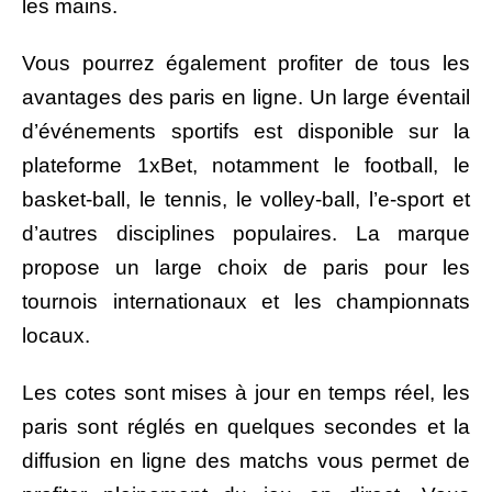
les mains.
Vous pourrez également profiter de tous les
avantages des paris en ligne. Un large éventail
d’événements sportifs est disponible sur la
plateforme 1xBet, notamment le football, le
basket-ball, le tennis, le volley-ball, l’e-sport et
d’autres disciplines populaires. La marque
propose un large choix de paris pour les
tournois internationaux et les championnats
locaux.
Les cotes sont mises à jour en temps réel, les
paris sont réglés en quelques secondes et la
diffusion en ligne des matchs vous permet de