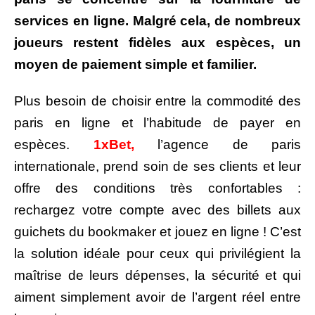
services en ligne. Malgré cela, de nombreux
joueurs restent fidèles aux espèces, un
moyen de paiement simple et familier.
Plus besoin de choisir entre la commodité des
paris en ligne et l’habitude de payer en
espèces.
1xBet
,
l’agence de paris
internationale, prend soin de ses clients et leur
offre des conditions très confortables :
rechargez votre compte avec des billets aux
guichets du bookmaker et jouez en ligne ! C’est
la solution idéale pour ceux qui privilégient la
maîtrise de leurs dépenses, la sécurité et qui
aiment simplement avoir de l’argent réel entre