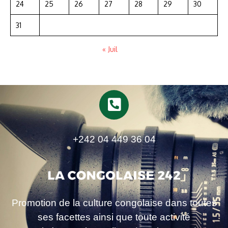
24
25
26
27
28
29
30
31
« Juil
+242 04 449 36 04
Promotion de la culture congolaise dans toutes
ses facettes ainsi que toute activité