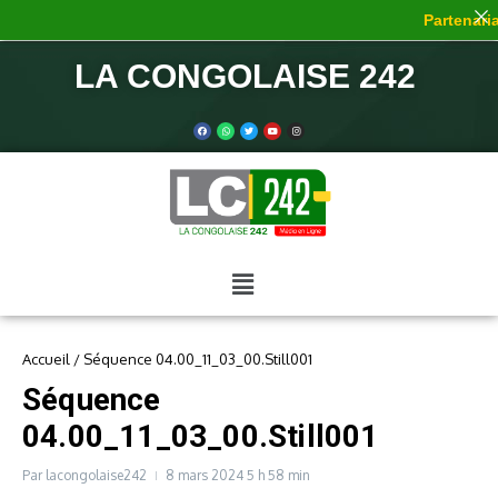
Partenaria
LA CONGOLAISE 242
Accueil
/
Séquence 04.00_11_03_00.Still001
Séquence
04.00_11_03_00.Still001
Par
lacongolaise242
8 mars 2024
5 h 58 min