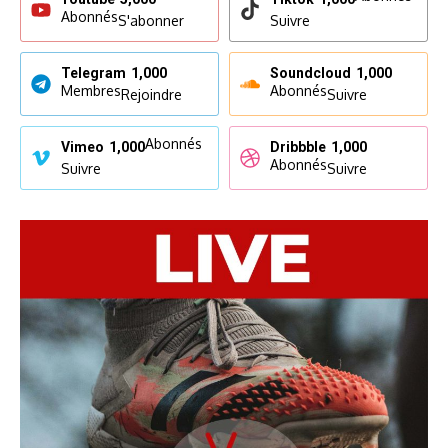
Abonnés
S'abonner
Suivre
Telegram
1,000
Soundcloud
1,000
Membres
Abonnés
Rejoindre
Suivre
Abonnés
Vimeo
1,000
Dribbble
1,000
Abonnés
Suivre
Suivre