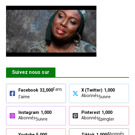
Suivez nous sur
Fans
Facebook
32,000
X (Twitter)
1,000
Abonnés
J'aime
Suivre
Instagram
1,000
Pinterest
1,000
Abonnés
Abonnés
Suivre
Epingler
Abonnés
Youtube
5,000
Tiktok
1,000