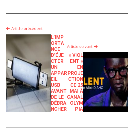
Article précédent
L’IMP
ORTA
Article suivant
NCE
D’ÉJE
« VIOL
CTER
ENT »
UN
EN
APPAR
PROJE
EIL
CTION
USB
CE 25
AVANT
MAI À
DE LE
CANAL
DÉBRA
OLYM
NCHER
PIA