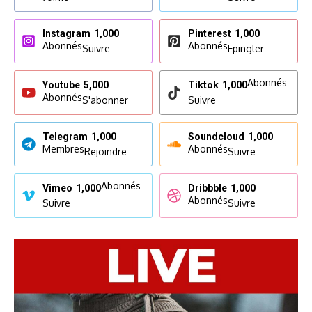
Instagram
1,000
Pinterest
1,000
Abonnés
Abonnés
Suivre
Epingler
Abonnés
Youtube
5,000
Tiktok
1,000
Abonnés
S'abonner
Suivre
Telegram
1,000
Soundcloud
1,000
Membres
Abonnés
Rejoindre
Suivre
Abonnés
Vimeo
1,000
Dribbble
1,000
Abonnés
Suivre
Suivre