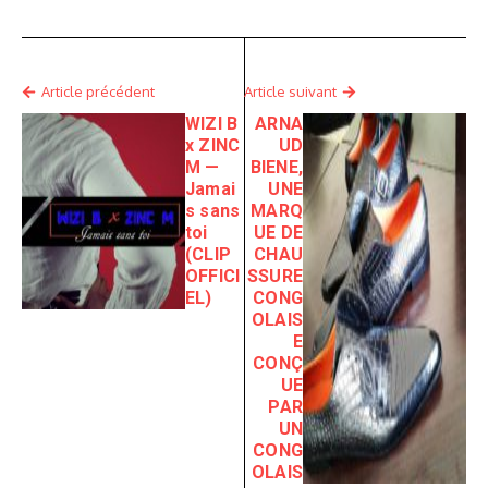
Article précédent
Article suivant
WIZI B
ARNA
x ZINC
UD
M —
BIENE,
Jamai
UNE
s sans
MARQ
toi
UE DE
(CLIP
CHAU
OFFICI
SSURE
EL)
CONG
OLAIS
E
CONÇ
UE
PAR
UN
CONG
OLAIS