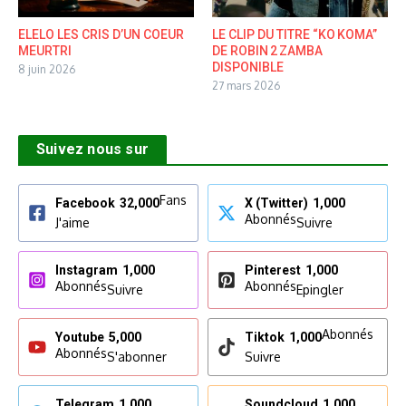
ELELO LES CRIS D’UN COEUR
LE CLIP DU TITRE “KO KOMA”
MEURTRI
DE ROBIN 2 ZAMBA
DISPONIBLE
8 juin 2026
27 mars 2026
Suivez nous sur
Fans
Facebook
32,000
X (Twitter)
1,000
Abonnés
J'aime
Suivre
Instagram
1,000
Pinterest
1,000
Abonnés
Abonnés
Suivre
Epingler
Abonnés
Youtube
5,000
Tiktok
1,000
Abonnés
S'abonner
Suivre
Telegram
1,000
Soundcloud
1,000