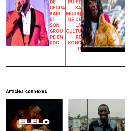
DE
PUISE
CEGRA
SA
KARL
MUSIQ
ET
UE DE
SON
LA
GROU
CULTU
PE EN
RE
RDC
KONG
O
Articles connexes