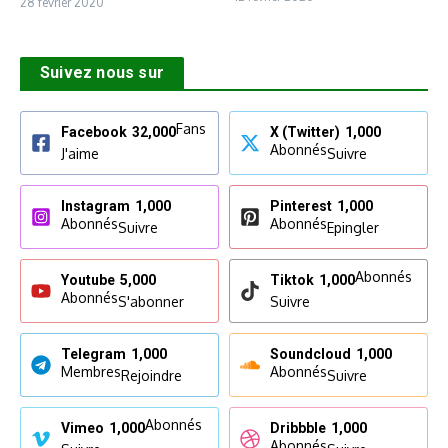
28 février 2020
Suivez nous sur
Fans
Facebook
32,000
X (Twitter)
1,000
Abonnés
J'aime
Suivre
Instagram
1,000
Pinterest
1,000
Abonnés
Abonnés
Suivre
Epingler
Abonnés
Youtube
5,000
Tiktok
1,000
Abonnés
S'abonner
Suivre
Telegram
1,000
Soundcloud
1,000
Membres
Abonnés
Rejoindre
Suivre
Abonnés
Vimeo
1,000
Dribbble
1,000
Abonnés