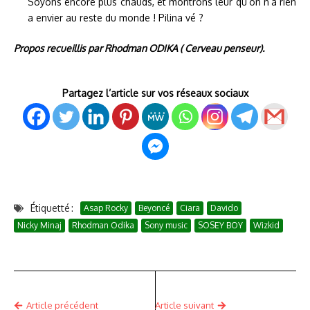
Soyons encore plus chauds, et montrons leur qu’on n’a rien
a envier au reste du monde ! Pilina vé ?
Propos recueillis par Rhodman ODIKA ( Cerveau penseur).
Partagez l’article sur vos réseaux sociaux
Étiquetté :
Asap Rocky
Beyoncé
Ciara
Davido
Nicky Minaj
Rhodman Odika
Sony music
SOSEY BOY
Wizkid
Article précédent
Article suivant