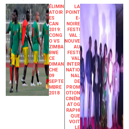
ÉLIMIN
LA
ATOIR
POINT
ES
E-
CAN
NOIRE
2019:
FESTI
CONG
VAL :
O VS
NOUVE
ZIMBA
AU
BWE
FESTI
CE
VAL
DIMAN
INTER
CHE
NATIO
09
NAL
SEPTE
DE
MBRE
PROM
2018
OTION
CINÉM
ATOG
RAPHI
QUE
VOIT
LE