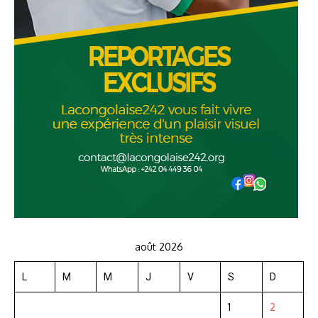
août 2026
L
M
M
J
V
S
D
1
2