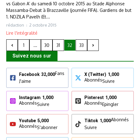
vs Gabon A’ du samedi 10 octobre 2015 au Stade Alphonse
Massamba-Debat à Brazzaville (journée FIFA). Gardiens de but
1. NDZILA Pavelh (Et...
rédaction
2 octobre 2015
Lire l'intégralité
1
...
30
31
32
33
Suivez nous sur
Fans
Facebook
32,000
X (Twitter)
1,000
Abonnés
J'aime
Suivre
Instagram
1,000
Pinterest
1,000
Abonnés
Abonnés
Suivre
Epingler
Abonnés
Youtube
5,000
Tiktok
1,000
Abonnés
S'abonner
Suivre