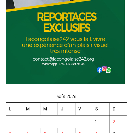
août 2026
L
M
M
J
V
S
D
1
2