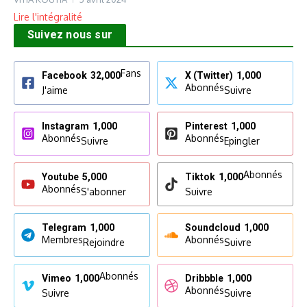
Lire l'intégralité
Suivez nous sur
Fans
Facebook
32,000
X (Twitter)
1,000
Abonnés
J'aime
Suivre
Instagram
1,000
Pinterest
1,000
Abonnés
Abonnés
Suivre
Epingler
Abonnés
Youtube
5,000
Tiktok
1,000
Abonnés
S'abonner
Suivre
Telegram
1,000
Soundcloud
1,000
Membres
Abonnés
Rejoindre
Suivre
Abonnés
Vimeo
1,000
Dribbble
1,000
Abonnés
Suivre
Suivre