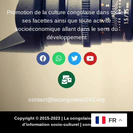
Promotion de la culture congolaise dans toutes
ses facettes ainsi que toute activité
socioéconomique allant dans le sens du
développement
contact@lacongolaise242.org
Copyright © 2015-2023 | La congolaise 242 – média
FR
d’information socio-culturel
|
conçu par SB