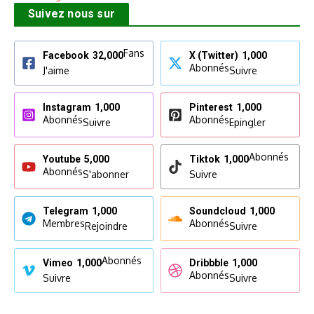
Suivez nous sur
Fans
Facebook
32,000
X (Twitter)
1,000
Abonnés
J'aime
Suivre
Instagram
1,000
Pinterest
1,000
Abonnés
Abonnés
Suivre
Epingler
Abonnés
Youtube
5,000
Tiktok
1,000
Abonnés
S'abonner
Suivre
Telegram
1,000
Soundcloud
1,000
Membres
Abonnés
Rejoindre
Suivre
Abonnés
Vimeo
1,000
Dribbble
1,000
Abonnés
Suivre
Suivre