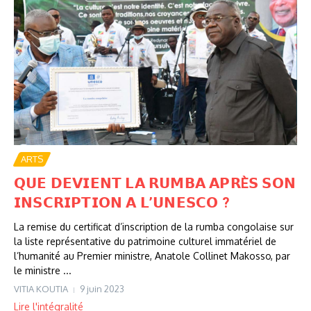
ARTS
𝗤𝗨𝗘 𝗗𝗘𝗩𝗜𝗘𝗡𝗧 𝗟𝗔 𝗥𝗨𝗠𝗕𝗔 𝗔𝗣𝗥È𝗦 𝗦𝗢𝗡
𝗜𝗡𝗦𝗖𝗥𝗜𝗣𝗧𝗜𝗢𝗡 𝗔 𝗟’𝗨𝗡𝗘𝗦𝗖𝗢 ?
La remise du certificat d’inscription de la rumba congolaise sur
la liste représentative du patrimoine culturel immatériel de
l’humanité au Premier ministre, Anatole Collinet Makosso, par
le ministre ...
VITIA KOUTIA
9 juin 2023
Lire l'intégralité