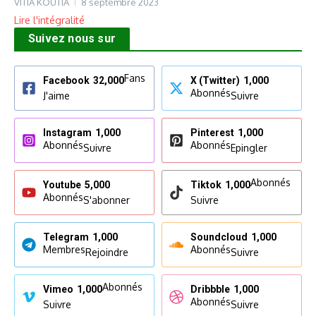
VITIA KOUTIA
8 septembre 2023
Lire l'intégralité
Suivez nous sur
Fans
Facebook
32,000
X (Twitter)
1,000
Abonnés
J'aime
Suivre
Instagram
1,000
Pinterest
1,000
Abonnés
Abonnés
Suivre
Epingler
Abonnés
Youtube
5,000
Tiktok
1,000
Abonnés
S'abonner
Suivre
Telegram
1,000
Soundcloud
1,000
Membres
Abonnés
Rejoindre
Suivre
Abonnés
Vimeo
1,000
Dribbble
1,000
Abonnés
Suivre
Suivre