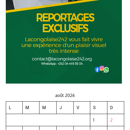
août 2026
L
M
M
J
V
S
D
1
2