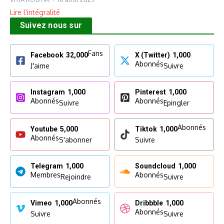
Lire l'intégralité
Suivez nous sur
Fans
Facebook
32,000
X (Twitter)
1,000
Abonnés
J'aime
Suivre
Instagram
1,000
Pinterest
1,000
Abonnés
Abonnés
Suivre
Epingler
Abonnés
Youtube
5,000
Tiktok
1,000
Abonnés
S'abonner
Suivre
Telegram
1,000
Soundcloud
1,000
Membres
Abonnés
Rejoindre
Suivre
Abonnés
Vimeo
1,000
Dribbble
1,000
Abonnés
Suivre
Suivre