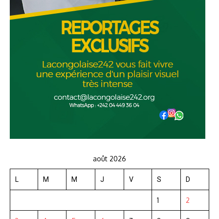
août 2026
L
M
M
J
V
S
D
1
2