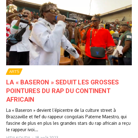
ARTS
LA « BASERON » SEDUIT LES GROSSES
POINTURES DU RAP DU CONTINENT
AFRICAIN
La « Baseron » devient l’épicentre de la culture street à
Brazzaville et fief du rappeur congolais Paterne Maestro, qui
fascine de plus en plus les grandes stars du rap africain a reçu
le rappeur ivoi...
VITIA KOUTIA
18 août 2023