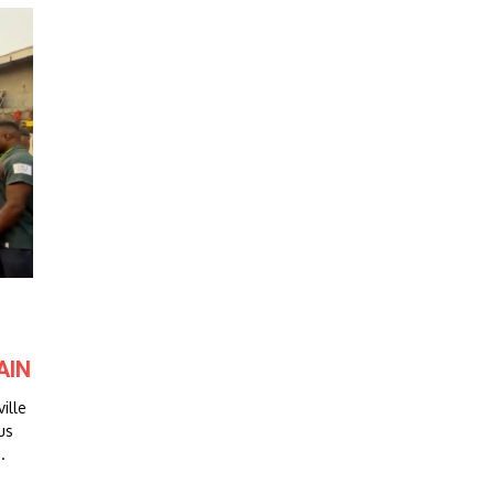
AIN
ille
us
.