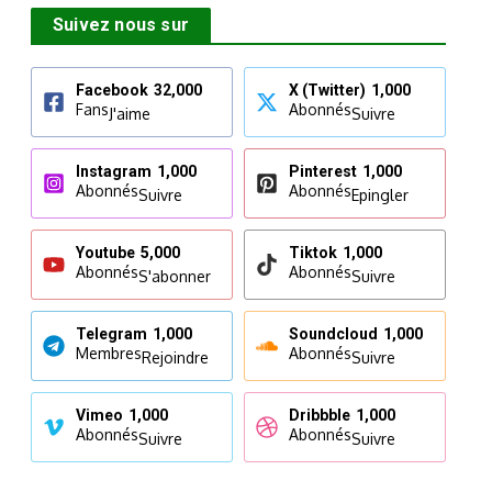
Suivez nous sur
Facebook
32,000
X (Twitter)
1,000
Fans
Abonnés
J'aime
Suivre
Instagram
1,000
Pinterest
1,000
Abonnés
Abonnés
Suivre
Epingler
Youtube
5,000
Tiktok
1,000
Abonnés
Abonnés
S'abonner
Suivre
Telegram
1,000
Soundcloud
1,000
Membres
Abonnés
Rejoindre
Suivre
Vimeo
1,000
Dribbble
1,000
Abonnés
Abonnés
Suivre
Suivre