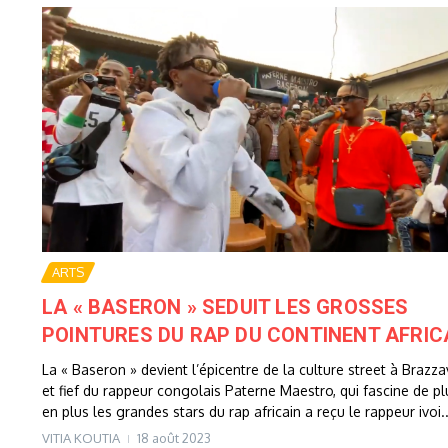
ARTS
LA « BASERON » SEDUIT LES GROSSES
POINTURES DU RAP DU CONTINENT AFRIC
La « Baseron » devient l’épicentre de la culture street à Brazzav
et fief du rappeur congolais Paterne Maestro, qui fascine de pl
en plus les grandes stars du rap africain a reçu le rappeur ivoi..
VITIA KOUTIA
18 août 2023