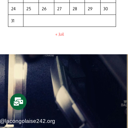
24
25
26
27
28
29
30
31
« Juil
t@lacongolaise242.org