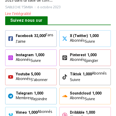
2023 dans la salle de conf...
SABLECHE TSIMBA
6 octobre 2023
Lire l'intégralité
Suivez nous sur
Fans
Facebook
32,000
X (Twitter)
1,000
Abonnés
J'aime
Suivre
Instagram
1,000
Pinterest
1,000
Abonnés
Abonnés
Suivre
Epingler
Abonnés
Youtube
5,000
Tiktok
1,000
Abonnés
S'abonner
Suivre
Telegram
1,000
Soundcloud
1,000
Membres
Abonnés
Rejoindre
Suivre
Abonnés
Vimeo
1,000
Dribbble
1,000