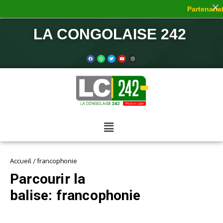
Partenariat 
LA CONGOLAISE 242
Accueil
/
francophonie
Parcourir la
balise: francophonie