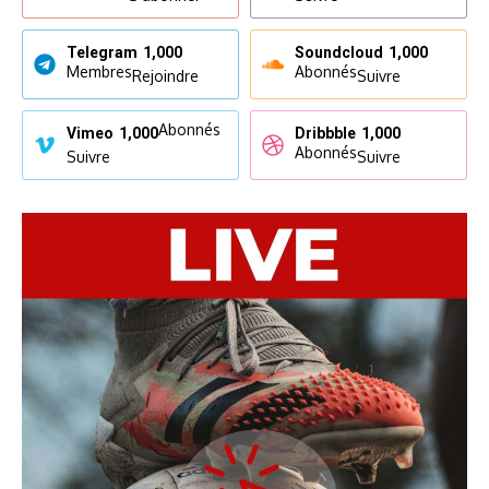
Telegram
1,000
Soundcloud
1,000
Membres
Abonnés
Rejoindre
Suivre
Abonnés
Vimeo
1,000
Dribbble
1,000
Abonnés
Suivre
Suivre