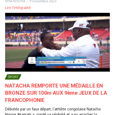
VITIA KOUTIA
9 novembre 2023
Lire l'intégralité
SPORT
NATACHA REMPORTE UNE MÉDAILLE EN
BRONZE SUR 100m AUX 9ème JEUX DE LA
FRANCOPHONIE
Débutée par un faux départ, l’athlète congolaise Natacha
Ngoye Akamabi a gardé sa sérénité et a pu arracher la