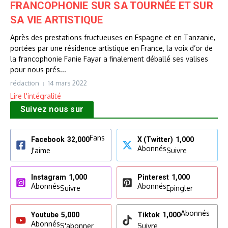
FRANCOPHONIE SUR SA TOURNÉE ET SUR
SA VIE ARTISTIQUE
Après des prestations fructueuses en Espagne et en Tanzanie,
portées par une résidence artistique en France, la voix d’or de
la francophonie Fanie Fayar a finalement déballé ses valises
pour nous prés...
rédaction
14 mars 2022
Lire l'intégralité
Suivez nous sur
Fans
Facebook
32,000
X (Twitter)
1,000
Abonnés
J'aime
Suivre
Instagram
1,000
Pinterest
1,000
Abonnés
Abonnés
Suivre
Epingler
Abonnés
Youtube
5,000
Tiktok
1,000
Abonnés
S'abonner
Suivre