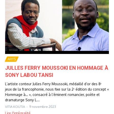
ARTS
JULLES FERRY MOUSSOKI EN HOMMAGE À
SONY LABOU TANSI
L’artiste conteur Julles Ferry Moussoki, médaillé d’or des 8ᵉ
jeux de la francophonie, nous fixe sur la 2ᵉ édition du concept «
Hommage à… », consacré à l’éminent romancier, poète et
dramaturge Sony L...
VITIA KOUTIA
9 novembre 2023
Lire l'intégralité