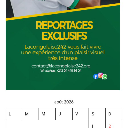
août 2026
L
M
M
J
V
S
D
1
2