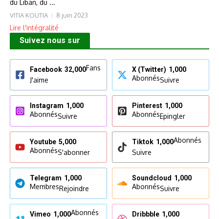
du Liban, du ...
VITIA KOUTIA
8 juin 2023
Lire l'intégralité
Suivez nous sur
Fans
Facebook
32,000
X (Twitter)
1,000
Abonnés
J'aime
Suivre
Instagram
1,000
Pinterest
1,000
Abonnés
Abonnés
Suivre
Epingler
Abonnés
Youtube
5,000
Tiktok
1,000
Abonnés
S'abonner
Suivre
Telegram
1,000
Soundcloud
1,000
Membres
Abonnés
Rejoindre
Suivre
Abonnés
Vimeo
1,000
Dribbble
1,000