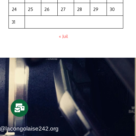
24
25
26
27
28
29
30
31
« Juil
t@lacongolaise242.org