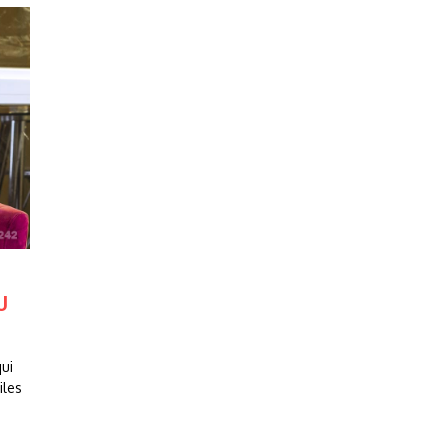
U
qui
iles