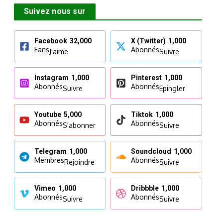
Suivez nous sur
Facebook
32,000
X (Twitter)
1,000
Fans
Abonnés
J'aime
Suivre
Instagram
1,000
Pinterest
1,000
Abonnés
Abonnés
Suivre
Epingler
Youtube
5,000
Tiktok
1,000
Abonnés
Abonnés
S'abonner
Suivre
Telegram
1,000
Soundcloud
1,000
Membres
Abonnés
Rejoindre
Suivre
Vimeo
1,000
Dribbble
1,000
Abonnés
Abonnés
Suivre
Suivre