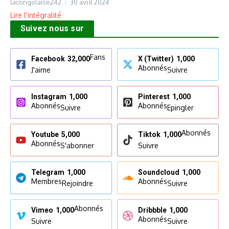
lacongolaise242
30 avril 2024
Lire l'intégralité
Suivez nous sur
Fans
Facebook
32,000
X (Twitter)
1,000
Abonnés
J'aime
Suivre
Instagram
1,000
Pinterest
1,000
Abonnés
Abonnés
Suivre
Epingler
Abonnés
Youtube
5,000
Tiktok
1,000
Abonnés
S'abonner
Suivre
Telegram
1,000
Soundcloud
1,000
Membres
Abonnés
Rejoindre
Suivre
Abonnés
Vimeo
1,000
Dribbble
1,000
Abonnés
Suivre
Suivre