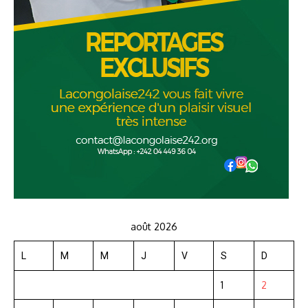
août 2026
L
M
M
J
V
S
D
1
2