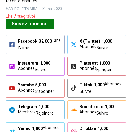
façon global les ...
SABLECHE TSIMBA
31 mai 2023
Lire l'intégralité
Suivez nous sur
Fans
Facebook
32,000
X (Twitter)
1,000
Abonnés
J'aime
Suivre
Instagram
1,000
Pinterest
1,000
Abonnés
Abonnés
Suivre
Epingler
Abonnés
Youtube
5,000
Tiktok
1,000
Abonnés
S'abonner
Suivre
Telegram
1,000
Soundcloud
1,000
Membres
Abonnés
Rejoindre
Suivre
Abonnés
Vimeo
1,000
Dribbble
1,000