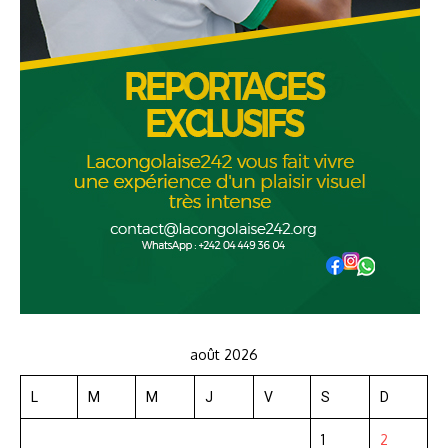
août 2026
L
M
M
J
V
S
D
1
2