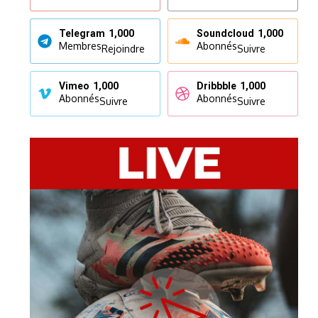
Telegram
1,000
Soundcloud
1,000
Membres
Abonnés
Rejoindre
Suivre
Vimeo
1,000
Dribbble
1,000
Abonnés
Abonnés
Suivre
Suivre