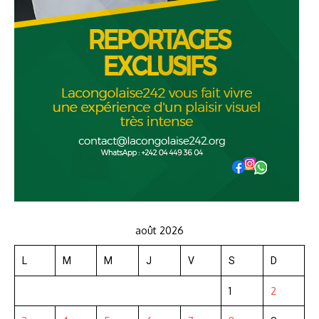
août 2026
L
M
M
J
V
S
D
1
2