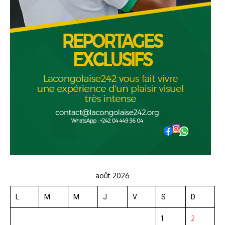
août 2026
L
M
M
J
V
S
D
1
2