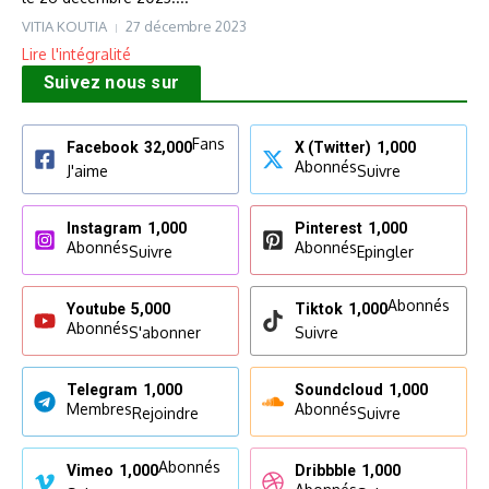
VITIA KOUTIA
27 décembre 2023
Lire l'intégralité
Suivez nous sur
Fans
Facebook
32,000
X (Twitter)
1,000
Abonnés
J'aime
Suivre
Instagram
1,000
Pinterest
1,000
Abonnés
Abonnés
Suivre
Epingler
Abonnés
Youtube
5,000
Tiktok
1,000
Abonnés
S'abonner
Suivre
Telegram
1,000
Soundcloud
1,000
Membres
Abonnés
Rejoindre
Suivre
Abonnés
Vimeo
1,000
Dribbble
1,000