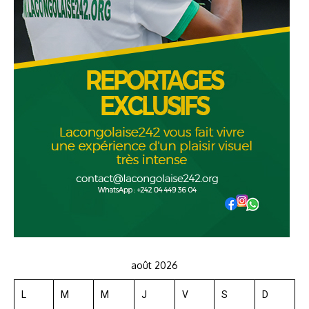
août 2026
L
M
M
J
V
S
D