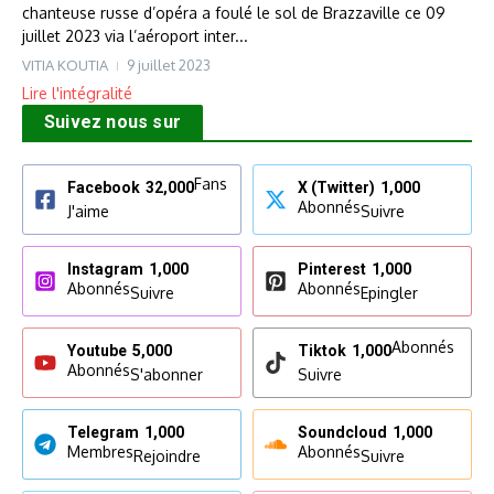
chanteuse russe d’opéra a foulé le sol de Brazzaville ce 09
juillet 2023 via l’aéroport inter...
VITIA KOUTIA
9 juillet 2023
Lire l'intégralité
Suivez nous sur
Fans
Facebook
32,000
X (Twitter)
1,000
Abonnés
J'aime
Suivre
Instagram
1,000
Pinterest
1,000
Abonnés
Abonnés
Suivre
Epingler
Abonnés
Youtube
5,000
Tiktok
1,000
Abonnés
S'abonner
Suivre
Telegram
1,000
Soundcloud
1,000
Membres
Abonnés
Rejoindre
Suivre